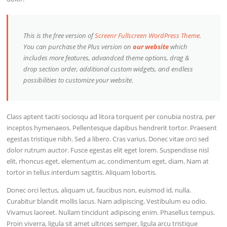
This is the free version of
Screenr Fullscreen WordPress Theme
.
You can purchase the Plus version on
our website
which
includes more features, advandced theme options, drag &
drop section order, additional custom widgets, and endless
possibilities to customize your website.
Class aptent taciti sociosqu ad litora torquent per conubia nostra, per
inceptos hymenaeos. Pellentesque dapibus hendrerit tortor. Praesent
egestas tristique nibh. Sed a libero. Cras varius. Donec vitae orci sed
dolor rutrum auctor. Fusce egestas elit eget lorem. Suspendisse nisl
elit, rhoncus eget, elementum ac, condimentum eget, diam. Nam at
tortor in tellus interdum sagittis. Aliquam lobortis.
Donec orci lectus, aliquam ut, faucibus non, euismod id, nulla.
Curabitur blandit mollis lacus. Nam adipiscing. Vestibulum eu odio.
Vivamus laoreet. Nullam tincidunt adipiscing enim. Phasellus tempus.
Proin viverra, ligula sit amet ultrices semper, ligula arcu tristique