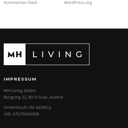
Kommentar-Feed
WordPress.org
IMPRESSUM
MH Living GmbH
Burgring 22, 8010 Graz, Austria
Firmenbuch: FN 542961y
UID: ATU76046958