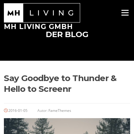
Zum
Inhalt
Menü
springen
MH LIVING GMBH
DER BLOG
Say Goodbye to Thunder &
Hello to Screenr
2016-01-05
Autor:
FameThemes