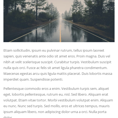
Etiam sollicitudin, ipsum eu pulvinar rutrum, tellus ipsum laoreet
sapien, quis venenatis ante odio sit amet eros. Proin magna. Duis vel
nibh at velit scelerisque suscipit. Curabitur turpis. Vestibulum suscipit
nulla quis orci. Fusce ac felis sit amet ligula pharetra condimentum.
Maecenas egestas arcu quis ligula mattis placerat. Duis lobortis massa
imperdiet quam. Suspendisse potenti.
Pellentesque commodo eros a enim. Vestibulum turpis sem, aliquet
eget, lobortis pellentesque, rutrum eu, nisl. Sed libero. Aliquam erat
volutpat. Etiam vitae tortor. Morbi vestibulum volutpat enim. Aliquam
eu nunc. Nunc sed turpis. Sed mollis, eros et ultrices tempus, mauris
ipsum aliquam libero, non adipiscing dolor urna a orci. Nulla porta
dolor.