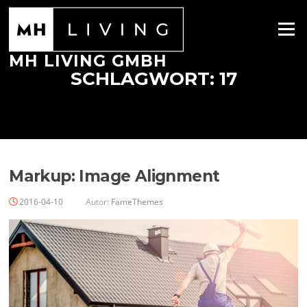
Zum
Inhalt
Menü
springen
MH LIVING GMBH
SCHLAGWORT:
17
Markup: Image Alignment
2016-04-10
Autor:
FameThemes