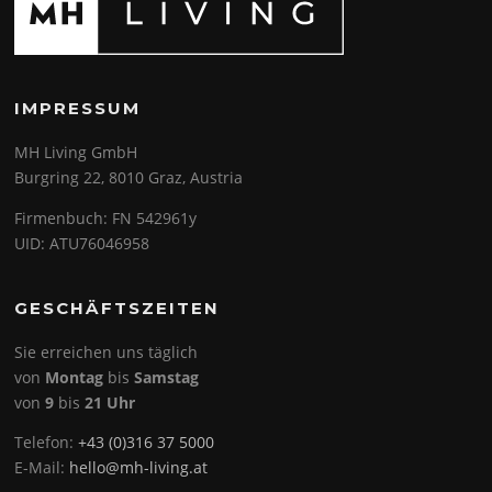
IMPRESSUM
MH Living GmbH
Burgring 22, 8010 Graz, Austria
Firmenbuch: FN 542961y
UID: ATU76046958
GESCHÄFTSZEITEN
Sie erreichen uns täglich
von
Montag
bis
Samstag
von
9
bis
21 Uhr
Telefon:
+43 (0)316 37 5000
E-Mail:
hello@mh-living.at