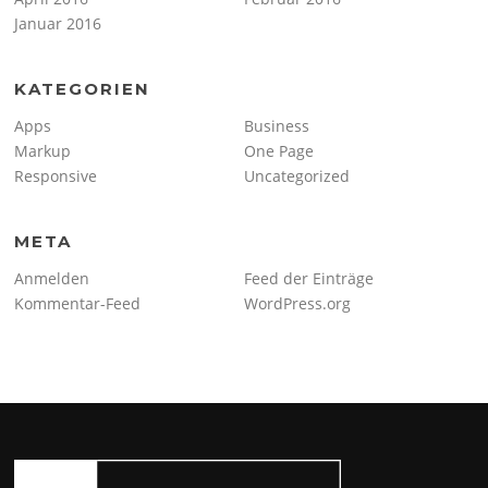
Januar 2016
KATEGORIEN
Apps
Business
Markup
One Page
Responsive
Uncategorized
META
Anmelden
Feed der Einträge
Kommentar-Feed
WordPress.org